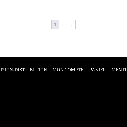
1
2
→
USION-DISTRIBUTION
MON COMPTE
PANIER
MENTI