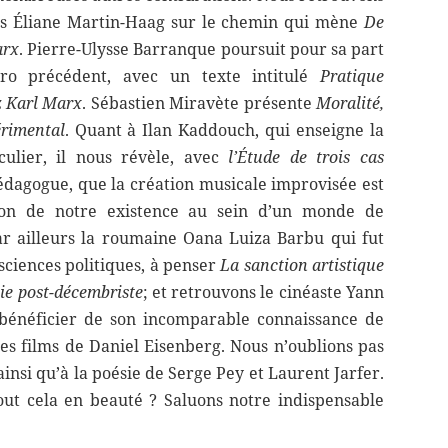
ons Éliane Martin-Haag sur le chemin qui mène
De
arx
. Pierre-Ulysse Barranque poursuit pour sa part
éro précédent, avec un texte intitulé
Pratique
ez Karl Marx
. Sébastien Miravète présente
Moralité,
érimental
. Quant à Ilan Kaddouch, qui enseigne la
culier, il nous révèle, avec
l’Étude de trois cas
édagogue, que la création musicale improvisée est
tion de notre existence au sein d’un monde de
par ailleurs la roumaine Oana Luiza Barbu qui fut
 sciences politiques, à penser
La sanction artistique
ie post-décembriste
; et retrouvons le cinéaste Yann
t bénéficier de son incomparable connaissance de
es films de Daniel Eisenberg. Nous n’oublions pas
ainsi qu’à la poésie de Serge Pey et Laurent Jarfer.
tout cela en beauté ? Saluons notre indispensable