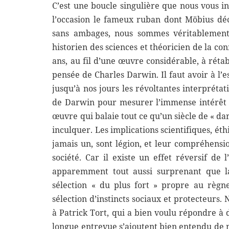
C’est une boucle singulière que nous vous in
l’occasion le fameux ruban dont Möbius déco
sans ambages, nous sommes véritablement
historien des sciences et théoricien de la c
ans, au fil d’une œuvre considérable, à rétabl
pensée de Charles Darwin. Il faut avoir à l’
jusqu’à nos jours les révoltantes interprétat
de Darwin pour mesurer l’immense intérêt q
œuvre qui balaie tout ce qu’un siècle de « d
inculquer. Les implications scientifiques, éth
jamais un, sont légion, et leur compréhensi
société. Car il existe un effet réversif de 
apparemment tout aussi surprenant que la 
sélection « du plus fort » propre au règn
sélection d’instincts sociaux et protecteurs
à Patrick Tort, qui a bien voulu répondre à 
longue entrevue s’ajoutent bien entendu de 