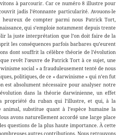
vitons à parcourir. Car ce numéro 8 illustre pour
uvrit jadis l’étonnante particularité. Avouons-le
 heureux de compter parmi nous Patrick Tort,
onnaissance, qui s’emploie notamment depuis trente
ir la juste interprétation que l’on doit faire de la
esprit les conséquences parfois barbares qu’eurent
ions dont souffrit la célèbre théorie de l’évolution
ue revêt l’œuvre de Patrick Tort à ce sujet, une
arwinisme social » a frauduleusement tenté de nous
iques, politiques, de ce « darwinisme » qui n’en fut
on est absolument nécessaire pour analyser notre
l’évolution dans la théorie darwinienne, un effet
propriété du ruban qui l’illustre, et qui, à la
e animal, substitue quant à l’espèce humaine la
. Nous avons naturellement accordé une large place
des questions de la plus haute importance. À cette
nombreuses autres contributions. Nous retrouvons