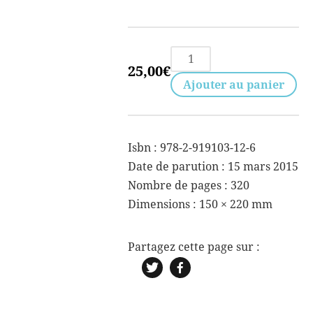
quantité
25,00
€
de
Ajouter au panier
Sole
medere
pede
Isbn : 978-2-919103-12-6
ede
Date de parution : 15 mars 2015
perede
Nombre de pages : 320
melos
Dimensions :
150 × 220 mm