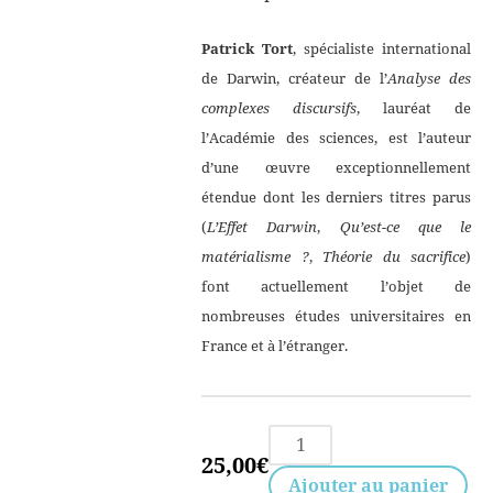
Patrick Tort
, spécialiste international
de Darwin, créateur de l’
Analyse des
complexes discursifs
, lauréat de
l’Académie des sciences, est l’auteur
d’une œuvre exceptionnellement
étendue dont les derniers titres parus
(
L’Effet Darwin
,
Qu’est-ce que le
matérialisme ?
,
Théorie du sacrifice
)
font actuellement l’objet de
nombreuses études universitaires en
France et à l’étranger.
quantité
25,00
€
de
Ajouter au panier