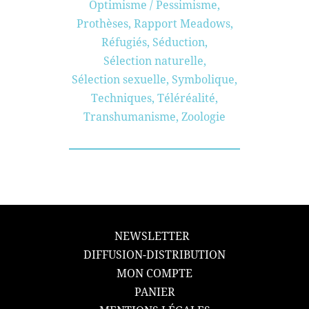
Optimisme / Pessimisme
,
Prothèses
,
Rapport Meadows
,
Réfugiés
,
Séduction
,
Sélection naturelle
,
Sélection sexuelle
,
Symbolique
,
Techniques
,
Téléréalité
,
Transhumanisme
,
Zoologie
NEWSLETTER
DIFFUSION-DISTRIBUTION
MON COMPTE
PANIER