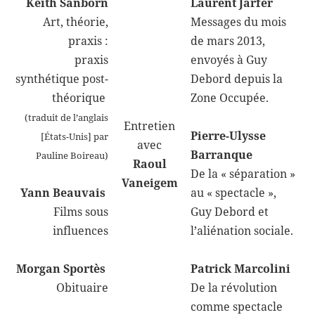
Keith Sanborn
Laurent Jarfer
Art, théorie,
Messages du mois
praxis :
de mars 2013,
praxis
envoyés à Guy
synthétique post-
Debord depuis la
théorique
Zone Occupée.
(traduit de l’anglais
Entretien
Pierre-Ulysse
[États-Unis] par
avec
Barranque
Pauline Boireau)
Raoul
De la « séparation »
Vaneigem
Yann Beauvais
au « spectacle »,
Films sous
Guy Debord et
influences
l’aliénation sociale.
Morgan Sportès
Patrick Marcolini
Obituaire
De la révolution
comme spectacle