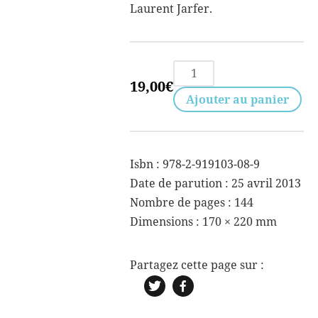
Laurent Jarfer.
quantité
19,00
€
de
Ajouter au panier
In
situs
Isbn : 978-2-919103-08-9
Date de parution : 25 avril 2013
Nombre de pages : 144
Dimensions :
170 × 220 mm