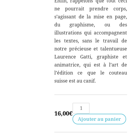
Enfin, rappelons que tout ceci
ne pourrait prendre corps,
s’agissant de la mise en page,
du graphisme, ou des
illustrations qui accompagnent
les textes, sans le travail de
notre précieuse et talentueuse
Laurence Gatti, graphiste et
animatrice, qui est à l’art de
l’édition ce que le couteau
suisse est au canif.
quantité
16,00
€
de
Ajouter au panier
Gruppen
n°6