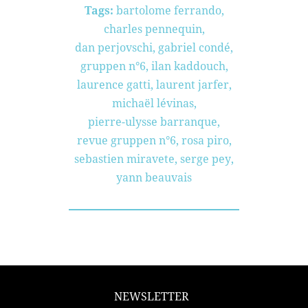
Tags:
bartolome ferrando
,
charles pennequin
,
dan perjovschi
,
gabriel condé
,
gruppen n°6
,
ilan kaddouch
,
laurence gatti
,
laurent jarfer
,
michaël lévinas
,
pierre-ulysse barranque
,
revue gruppen n°6
,
rosa piro
,
sebastien miravete
,
serge pey
,
yann beauvais
NEWSLETTER