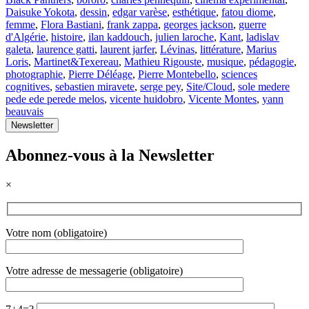
Daisuke Yokota
,
dessin
,
edgar varèse
,
esthétique
,
fatou diome
,
femme
,
Flora Bastiani
,
frank zappa
,
georges jackson
,
guerre
d'Algérie
,
histoire
,
ilan kaddouch
,
julien laroche
,
Kant
,
ladislav
galeta
,
laurence gatti
,
laurent jarfer
,
Lévinas
,
littérature
,
Marius
Loris
,
Martinet&Texereau
,
Mathieu Rigouste
,
musique
,
pédagogie
,
photographie
,
Pierre Déléage
,
Pierre Montebello
,
sciences
cognitives
,
sebastien miravete
,
serge pey
,
Site/Cloud
,
sole medere
pede ede perede melos
,
vicente huidobro
,
Vicente Montes
,
yann
beauvais
Newsletter
Abonnez-vous à la Newsletter
×
Votre nom (obligatoire)
Votre adresse de messagerie (obligatoire)