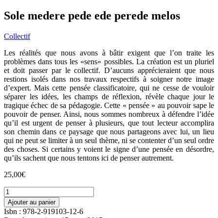
Sole medere pede ede perede melos
Collectif
Les réalités que nous avons à bâtir exigent que l’on traite les
problèmes dans tous les «sens» possibles. La création est un pluriel
et doit passer par le collectif. D’aucuns apprécieraient que nous
restions isolés dans nos travaux respectifs à soigner notre image
d’expert. Mais cette pensée classificatoire, qui ne cesse de vouloir
séparer les idées, les champs de réflexion, révèle chaque jour le
tragique échec de sa pédagogie. Cette « pensée » au pouvoir sape le
pouvoir de penser. Ainsi, nous sommes nombreux à défendre l’idée
qu’il est urgent de penser à plusieurs, que tout lecteur accomplira
son chemin dans ce paysage que nous partageons avec lui, un lieu
qui ne peut se limiter à un seul thème, ni se contenter d’un seul ordre
des choses. Si certains y voient le signe d’une pensée en désordre,
qu’ils sachent que nous tentons ici de penser autrement.
25,00
€
quantité
de
Ajouter au panier
Sole
Isbn : 978-2-919103-12-6
medere