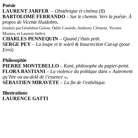
Poésie
LAURENT JARFER
–
Obstétrique et cinéma (II)
BARTOLOMÉ FERRANDO
–
Sur le chemin. Vers la poésie. À
propos de Vicente Huidobro
.
(traduit par Géraldine Golsse, Odile Cassède, Anthony Clément, Vicente
Montes, et Laurent Jarfer)
CHARLES PENNEQUIN
–
Quand j’étais petit
.
SERGE PEY
–
La loupe et le soleil & Insurrection Cut-up (pour
Erró)
Philosophie
PIERRE MONTEBELLO
–
Kant, philosophe du papier-peint.
FLORA BASTIANI
– La violence du politique dans « Autrement
qu’être ou au-delà de l’essence »
.
SÉBASTIEN MIRAVÈTE
–
La fin de l’esthétique.
Illustrations
LAURENCE GATTI