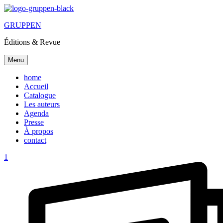
GRUPPEN
Éditions & Revue
Menu
home
Accueil
Catalogue
Les auteurs
Agenda
Presse
À propos
contact
1