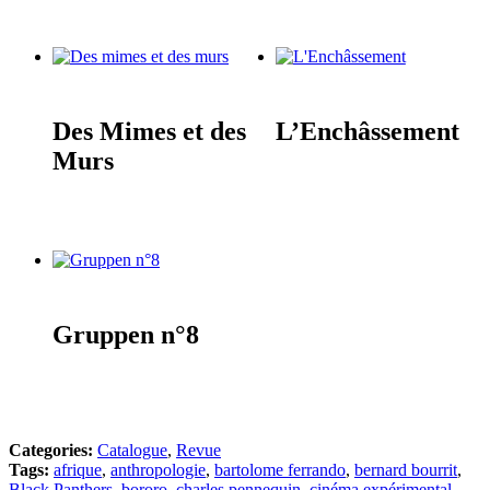
Des Mimes et des
L’Enchâssement
Murs
Gruppen n°8
Categories:
Catalogue
,
Revue
Tags:
afrique
,
anthropologie
,
bartolome ferrando
,
bernard bourrit
,
Black Panthers
,
bororo
,
charles pennequin
,
cinéma expérimental
,