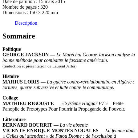
Date de parution : 15 mars 2015
pede
Nombre de pages : 320
ede
Dimensions :
150 × 220 mm
perede
melos
Description
Sommaire
Politique
GEORGE JACKSON
—
Le Maréchal George Jackson analyse la
bonne méthode pour combattre le fascisme américain.
(traduction et présentation de Laurent Jarfer)
Histoire
MARIUS LORIS
—
La guerre contre-révolutionnaire en Algérie :
tortures, guerre subversive et lutte contre le communisme.
Collage
MATHIEU RIGOUSTE
—
« Système Hoggar P7 » –
Petite
Panoplie de Prototypes Pour Pourrir la Propagande du Pouvoir.
Littérature
BERNARD BOURRIT
—
La vie absente
VICENTE ENRIQUE MONTES NOGALES
— La femme dans
« Celles qui attendent » de Fatou Diome : de l’exclusion à