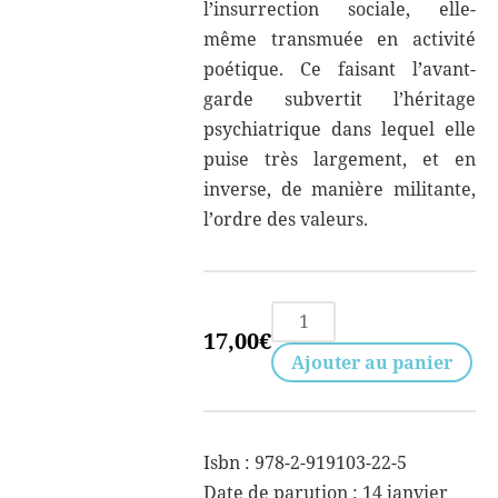
l’insurrection sociale, elle-
même transmuée en activité
poétique. Ce faisant l’avant-
garde subvertit l’héritage
psychiatrique dans lequel elle
puise très largement, et en
inverse, de manière militante,
l’ordre des valeurs.
quantité
17,00
€
de
Ajouter au panier
Portrait
de
l'artiste
Isbn : 978-2-919103-22-5
en
Date de parution : 14 janvier
fou