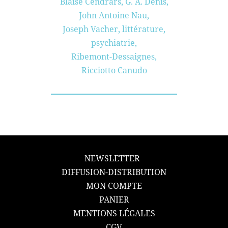
Blaise Cendrars
,
G. A. Denis
,
John Antoine Nau
,
Joseph Vacher
,
littérature
,
psychiatrie
,
Ribemont-Dessaignes
,
Ricciotto Canudo
NEWSLETTER
DIFFUSION-DISTRIBUTION
MON COMPTE
PANIER
MENTIONS LÉGALES
CGV