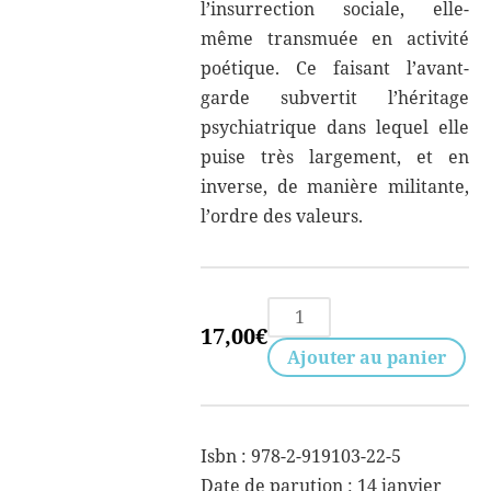
l’insurrection sociale, elle-
même transmuée en activité
poétique. Ce faisant l’avant-
garde subvertit l’héritage
psychiatrique dans lequel elle
puise très largement, et en
inverse, de manière militante,
l’ordre des valeurs.
quantité
17,00
€
de
Ajouter au panier
Portrait
de
l'artiste
Isbn : 978-2-919103-22-5
en
Date de parution : 14 janvier
fou