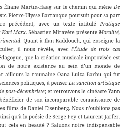
ons Éliane Martin-Haag sur le chemin qui mène
De
arx
. Pierre-Ulysse Barranque poursuit pour sa part
éro précédent, avec un texte intitulé
Pratique
ez Karl Marx
. Sébastien Miravète présente
Moralité,
érimental
. Quant à Ilan Kaddouch, qui enseigne la
culier, il nous révèle, avec
l’Étude de trois cas
édagogue, que la création musicale improvisée est
tion de notre existence au sein d’un monde de
par ailleurs la roumaine Oana Luiza Barbu qui fut
 sciences politiques, à penser
La sanction artistique
ie post-décembriste
; et retrouvons le cinéaste Yann
t bénéficier de son incomparable connaissance de
es films de Daniel Eisenberg. Nous n’oublions pas
ainsi qu’à la poésie de Serge Pey et Laurent Jarfer.
tout cela en beauté ? Saluons notre indispensable