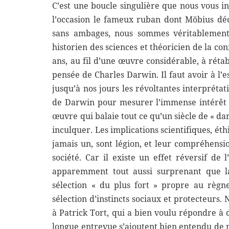
C’est une boucle singulière que nous vous in
l’occasion le fameux ruban dont Möbius déco
sans ambages, nous sommes véritablement
historien des sciences et théoricien de la c
ans, au fil d’une œuvre considérable, à rétabl
pensée de Charles Darwin. Il faut avoir à l’
jusqu’à nos jours les révoltantes interprétat
de Darwin pour mesurer l’immense intérêt q
œuvre qui balaie tout ce qu’un siècle de « d
inculquer. Les implications scientifiques, éth
jamais un, sont légion, et leur compréhensi
société. Car il existe un effet réversif de 
apparemment tout aussi surprenant que la 
sélection « du plus fort » propre au règn
sélection d’instincts sociaux et protecteurs
à Patrick Tort, qui a bien voulu répondre à 
longue entrevue s’ajoutent bien entendu de 