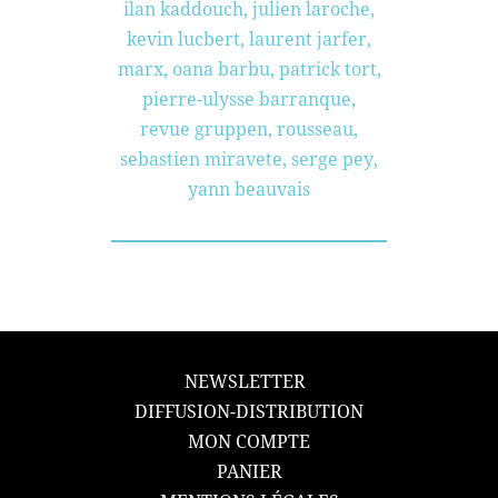
ilan kaddouch
,
julien laroche
,
kevin lucbert
,
laurent jarfer
,
marx
,
oana barbu
,
patrick tort
,
pierre-ulysse barranque
,
revue gruppen
,
rousseau
,
sebastien miravete
,
serge pey
,
yann beauvais
NEWSLETTER
DIFFUSION-DISTRIBUTION
MON COMPTE
PANIER