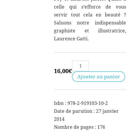
celle qui s’efforce de vous
servir tout cela en beauté ?
Saluons notre indispensable
graphiste et illustratrice,
Laurence Gatti.
quantité
16,00
€
de
Ajouter au panier
Gruppen
n°8
Isbn : 978-2-919103-10-2
Date de parution : 27 janvier
2014
Nombre de pages : 176