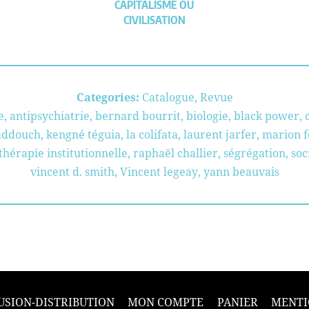
CAPITALISME OU
CIVILISATION
Categories:
Catalogue
,
Revue
e
,
antipsychiatrie
,
bernard bourrit
,
biologie
,
black power
,
kaddouch
,
kengné téguia
,
la colifata
,
laurent jarfer
,
marion f
hérapie institutionnelle
,
raphaël challier
,
ségrégation
,
soc
vincent d. smith
,
Vincent legeay
,
yann beauvais
USION-DISTRIBUTION
MON COMPTE
PANIER
MENTI