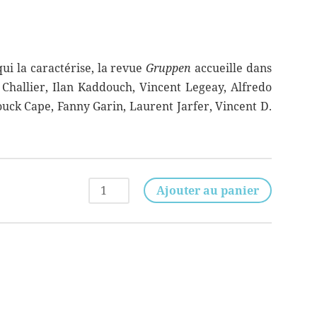
ui la caractérise, la revue
Gruppen
accueille dans
hallier, Ilan Kaddouch, Vincent Legeay, Alfredo
uck Cape, Fanny Garin, Laurent Jarfer, Vincent D.
quantité
Ajouter au panier
de
GRUPPEN
N°14