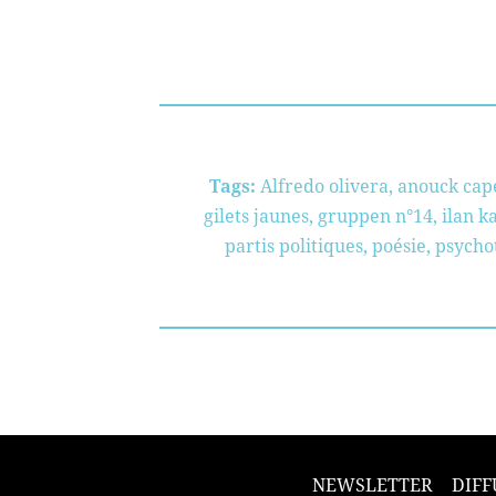
Tags:
Alfredo olivera
,
anouck cap
gilets jaunes
,
gruppen n°14
,
ilan 
partis politiques
,
poésie
,
psychot
NEWSLETTER
DIFF