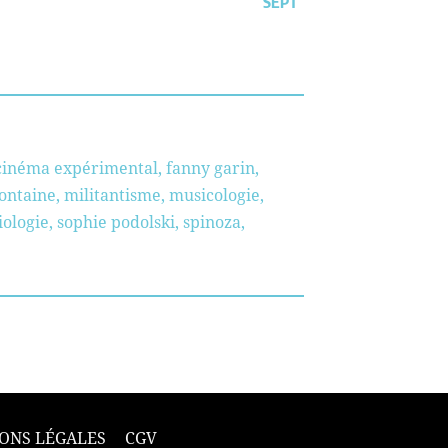
SEPT
cinéma expérimental
,
fanny garin
,
ontaine
,
militantisme
,
musicologie
,
iologie
,
sophie podolski
,
spinoza
,
ONS LÉGALES
CGV