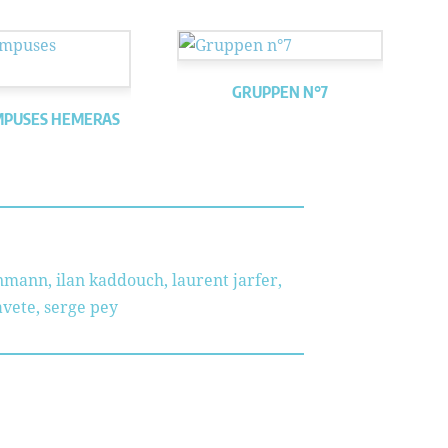
GRUPPEN N°7
MPUSES HEMERAS
enmann
,
ilan kaddouch
,
laurent jarfer
,
avete
,
serge pey