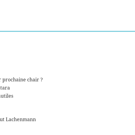
r prochaine chair ?
tara
utiles
mut Lachenmann