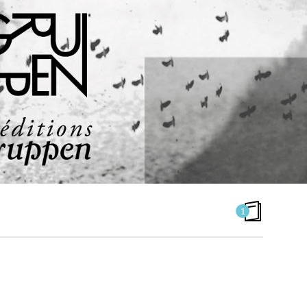
1
GRUPPEN N°0