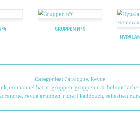
N°4
GRUPPEN N°6
HYPALA
Categories:
Catalogue
,
Revue
unk
,
emmanuel barot
,
gruppen
,
gruppen n°0
,
helmut lach
barranque
,
revue gruppen
,
robert kaddouch
,
sebastien mir