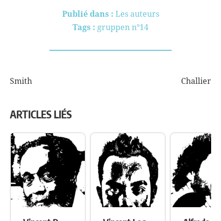
Publié dans :
Les auteurs
Tags :
gruppen n°14
Smith
Challier
NAVIGATION
DE
ARTICLES LIÉS
L’ARTICLE