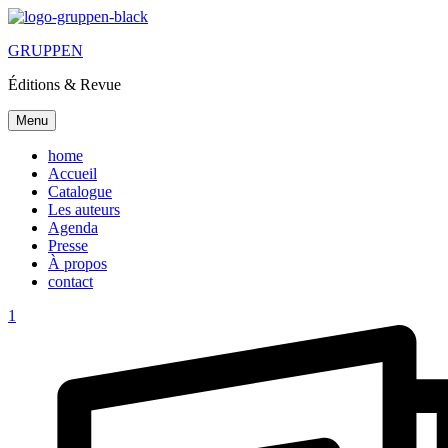
GRUPPEN
Éditions & Revue
Menu
home
Accueil
Catalogue
Les auteurs
Agenda
Presse
À propos
contact
1