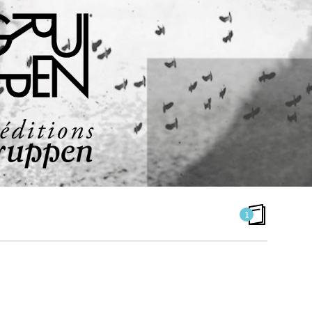
1
LAURENT JARFER