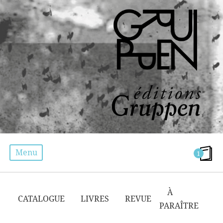
Menu
1
DANIEL EISENBERG
À
CATALOGUE
LIVRES
REVUE
PARAÎTRE