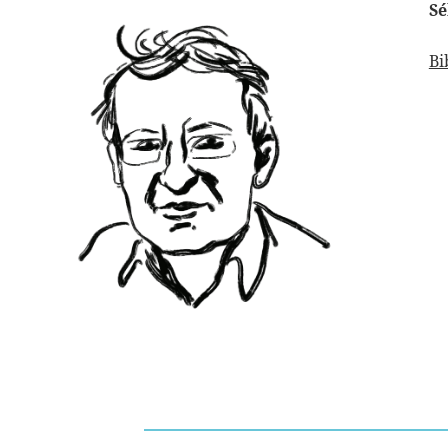
Sé
Bi