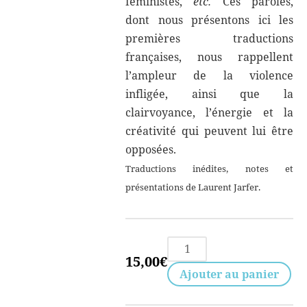
féministes,
etc.
Ces paroles,
dont nous présentons ici les
premières traductions
françaises, nous rappellent
l’ampleur de la violence
infligée, ainsi que la
clairvoyance, l’énergie et la
créativité qui peuvent lui être
opposées.
Traductions inédites, notes et
présentations de Laurent Jarfer.
quantité
15,00
€
de
Ajouter au panier
We
are