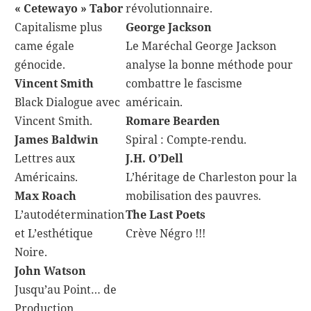
« Cetewayo » Tabor
révolutionnaire.
Capitalisme plus
George Jackson
came égale
Le Maréchal George Jackson
génocide.
analyse la bonne méthode pour
Vincent Smith
combattre le fascisme
Black Dialogue avec
américain.
Vincent Smith.
Romare Bearden
James Baldwin
Spiral : Compte-rendu.
Lettres aux
J.H. O’Dell
Américains.
L’héritage de Charleston pour la
Max Roach
mobilisation des pauvres.
L’autodétermination
The Last Poets
et L’esthétique
Crève Négro !!!
Noire.
John Watson
Jusqu’au Point… de
Production.