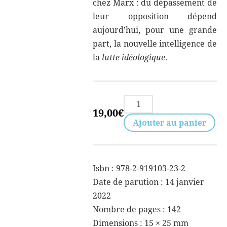
chez Marx : du dépassement de
leur opposition dépend
aujourd’hui, pour une grande
part, la nouvelle intelligence de
la
lutte idéologique
.
quantité
19,00
€
de
Ajouter au panier
Marx
et
le
Isbn : 978-2-919103-23-2
problème
Date de parution : 14 janvier
de
2022
l'idéologie
Nombre de pages : 142
Dimensions :
15 × 25 mm