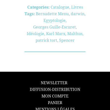
Categories:
Catalogue
,
Livres
Tags:
Bernadette Menu
,
darwin
,
Egyptologie
,
Georges Guille-Escuret
,
Idéologie
,
Karl Marx
,
Malthus
,
patrick tort
,
Spencer
NEWSLETTER
DIFFUSION-DISTRIBUTION
MON COMPTE
PANIER
MENTIONS LÉGALES