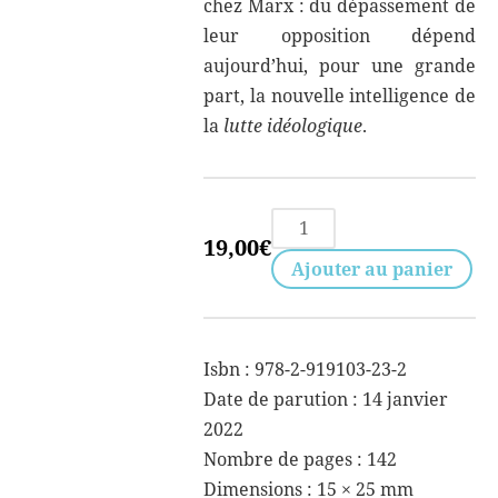
chez Marx : du dépassement de
leur opposition dépend
aujourd’hui, pour une grande
part, la nouvelle intelligence de
la
lutte idéologique
.
quantité
19,00
€
de
Ajouter au panier
Marx
et
le
Isbn : 978-2-919103-23-2
problème
Date de parution : 14 janvier
de
2022
l'idéologie
Nombre de pages : 142
Dimensions :
15 × 25 mm