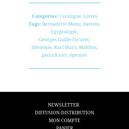
Categories:
Catalogue
,
Livres
Tags:
Bernadette Menu
,
darwin
,
Egyptologie
,
Georges Guille-Escuret
,
Idéologie
,
Karl Marx
,
Malthus
,
patrick tort
,
Spencer
NEWSLETTER
DIFFUSION-DISTRIBUTION
MON COMPTE
PANIER