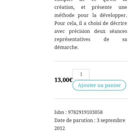
création, et présente une
méthode pour la développer.
Pour cela, il a choisi de décrire
avec précision deux séances
représentatives de sa
démarche.
quantité
13,00
€
de
Ajouter au panier
Des
Mimes
et
Isbn : 9782919103058
des
Date de parution : 3 septembre
Murs
2012