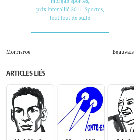
morgan sportes
,
prix interallié 2011
,
Sportes
,
tout tout de suite
Morrisroe
Beauvais
NAVIGATION
DE
ARTICLES LIÉS
L’ARTICLE