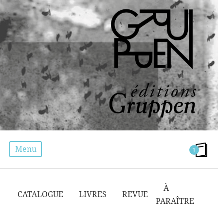
Menu
1
BLACK POWER
À
CATALOGUE
LIVRES
REVUE
PARAÎTRE