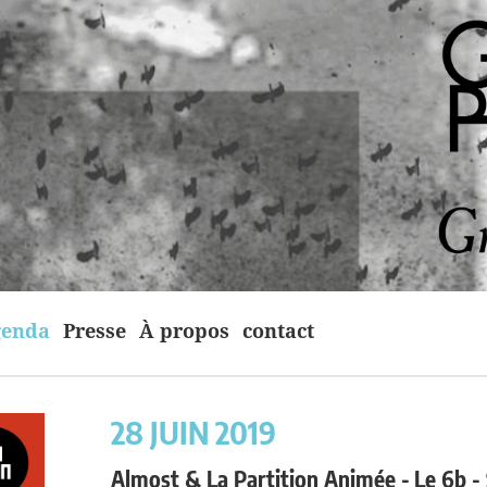
enda
Presse
À propos
contact
28 JUIN 2019
Almost & La Partition Animée -
Le 6b -