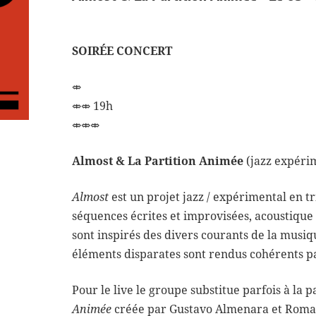
SOIRÉE CONCERT
⤄
⤄⤄ 19h
⤄⤄⤄
Almost & La Partition Animée
(jazz expéri
Almost
est un projet jazz / expérimental en tr
séquences écrites et improvisées, acoustiqu
sont inspirés des divers courants de la musiq
éléments disparates sont rendus cohérents 
Pour le live le groupe substitue parfois à la p
Animée
créée par Gustavo Almenara et Romai