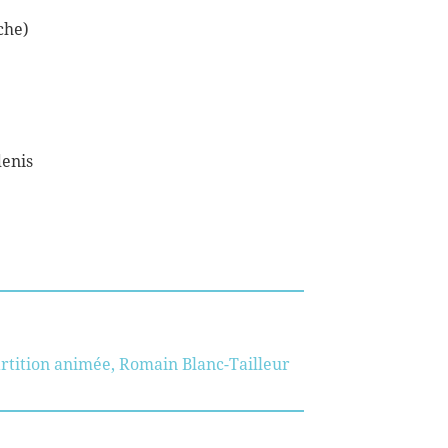
che)
denis
rtition animée
,
Romain Blanc-Tailleur