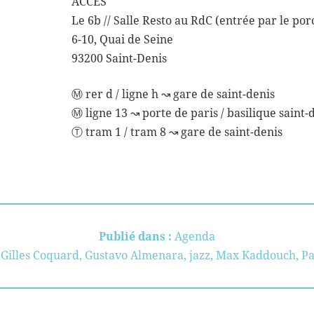
ACCÈS
Le 6b // Salle Resto au RdC (entrée par le por
6-10, Quai de Seine
93200 Saint-Denis
Ⓜ rer d / ligne h ↝ gare de saint-denis
Ⓜ ligne 13 ↝ porte de paris / basilique saint-
Ⓣ tram 1 / tram 8 ↝ gare de saint-denis
Publié dans :
Agenda
,
Gilles Coquard
,
Gustavo Almenara
,
jazz
,
Max Kaddouch
,
Pa