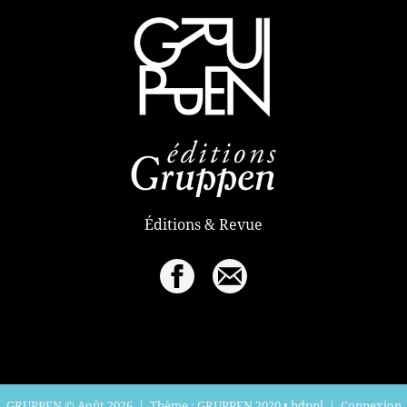
Éditions & Revue
GRUPPEN © Août 2026
|
Thème : GRUPPEN 2020
•
bdpnl
|
Connexion