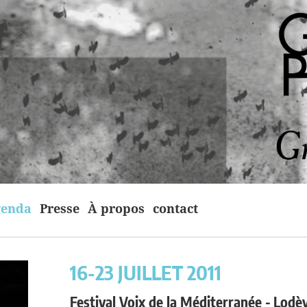
enda
Presse
À propos
contact
16-23 JUILLET 2011
Festival Voix de la Méditerranée -
Lodè