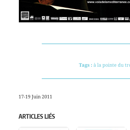
Tags :
à la pointe du t
17-19 Juin 2011
NAVIGATION
DE
ARTICLES LIÉS
L’ARTICLE