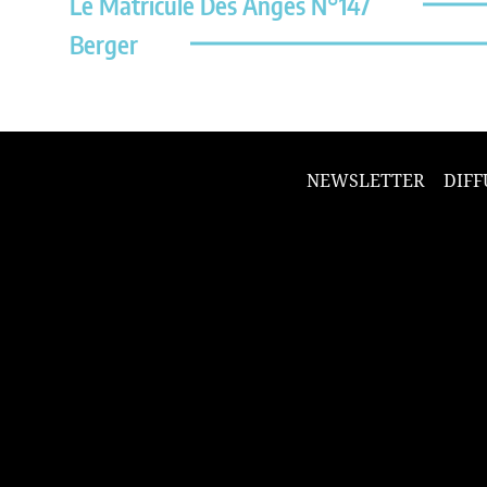
Le Matricule Des Anges N°147
Berger
NEWSLETTER
DIFF