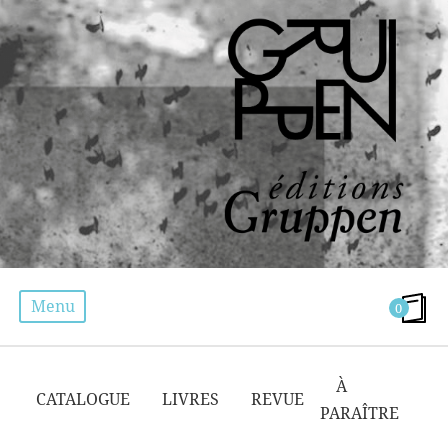
Menu
0
DILETTA MANSELLA
À
CATALOGUE
LIVRES
REVUE
PARAÎTRE