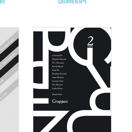
URS
GRUPPEN N°5