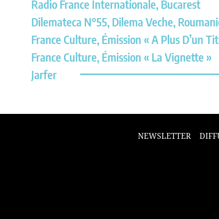
Radio France Internationale, Bucarest
Dilemateca N°55, Dilema Veche, Roumani
France Culture, Émission « A Plus D’un Tit
France Culture, Émission « La Vignette »
Jarfer
NEWSLETTER
DIFF