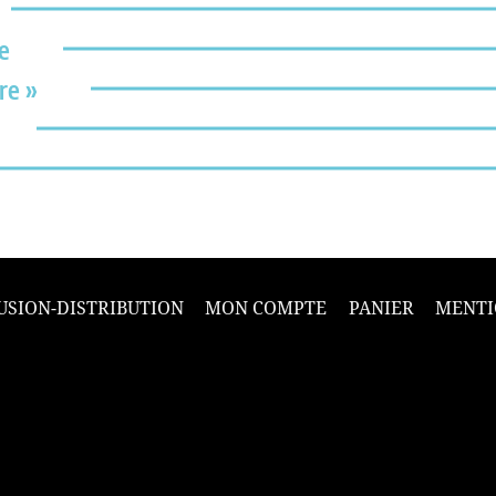
e
re »
USION-DISTRIBUTION
MON COMPTE
PANIER
MENTI