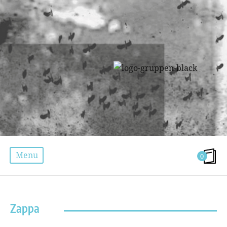
Menu
0
ÉTIQUETTE :
EDGAR VARÈSE
Zappa